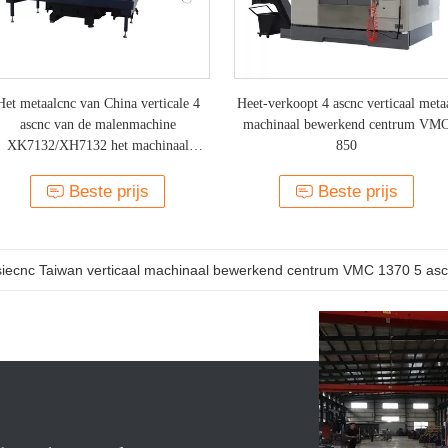
Het metaalcnc van China verticale 4
Heet-verkoopt 4 ascnc verticaal meta
ascnc van de malenmachine
machinaal bewerkend centrum VM
XK7132/XH7132 het machinaal
850
bewerken centrumprijs
Beste prijs
Beste prijs
siecnc Taiwan verticaal machinaal bewerkend centrum VMC 1370 5 asc