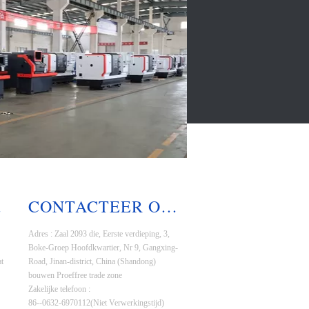
OLE
CONTACTEER ONS
Adres : Zaal 2093 die, Eerste verdieping, 3,
Boke-Groep Hoofdkwartier, Nr 9, Gangxing-
t
Road, Jinan-district, China (Shandong)
bouwen Proeffree trade zone
Zakelijke telefoon :
86--0632-6970112(Niet Verwerkingstijd)