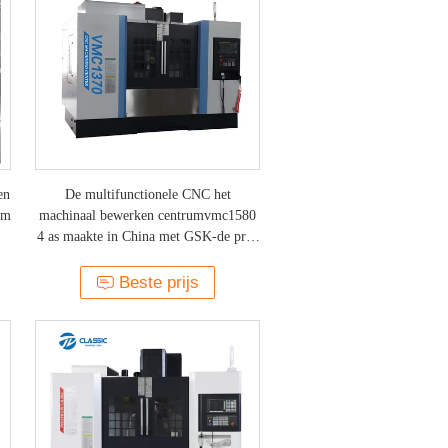
en
De multifunctionele CNC het
um
machinaal bewerken centrumvmc1580
4 as maakte in China met GSK-de prijs
van het controlesysteem
Beste prijs