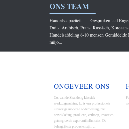
ONS TEAM
Handelscapaciteit Gesproken taal Engels,
Duits, Arabisch, Frans, Russisch, Koreaan
Handelsafdeling 6-10 mensen Gemiddelde L
miljo...
ONGEVEER ONS
Co. van de Shandong klassiek
Fa
werktuigmachine, ltd.is een professionele
me
uitvoerige moderne onderneming, met
ontwikkeling, productie, verkoop, invoer en
geïntegreerde exportartikelfuncties. De
belangrijkste producten zijn: ...