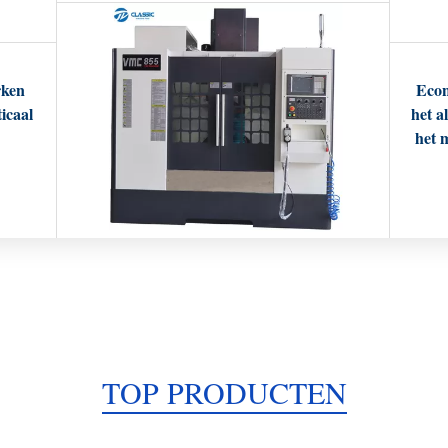
rken
Econ
icaal
het a
het 
TOP PRODUCTEN