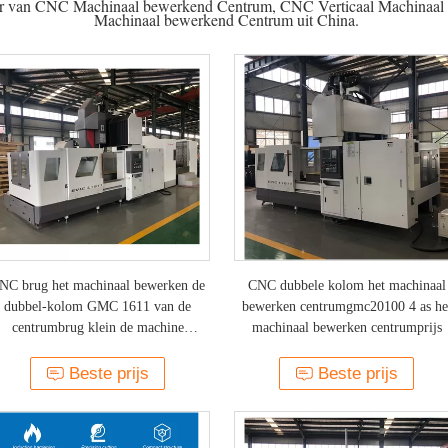
cier van CNC Machinaal bewerkend Centrum, CNC Verticaal Machinaa
Machinaal bewerkend Centrum uit China.
NC brug het machinaal bewerken de
CNC dubbele kolom het machinaal
dubbel-kolom GMC 1611 van de
bewerken centrumgmc20100 4 as he
centrumbrug klein de machine
machinaal bewerken centrumprijs
achinaal bewerkend centrum van het
brugmalen
Beste prijs
Beste prijs