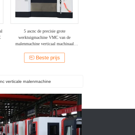
al
5 ascnc de precisie grote
C
werktuigmachine VMC van de
malenmachine verticaal machinaal
bewerkend centrum 1160
Beste prijs
nc verticale malenmachine