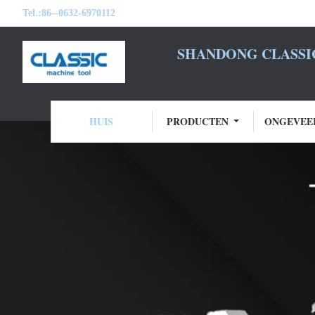
Tel.:
86--0632-6970112
SHANDONG CLASSIC
HUIS
PRODUCTEN
ONGEVEE