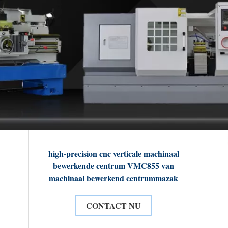
high-precision cnc verticale machinaal
bewerkende centrum VMC855 van
machinaal bewerkend centrummazak
CONTACT NU