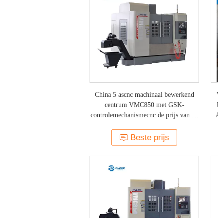
China 5 ascnc machinaal bewerkend
centrum VMC850 met GSK-
controlemechanismecnc de prijs van de
malenmachine
Beste prijs