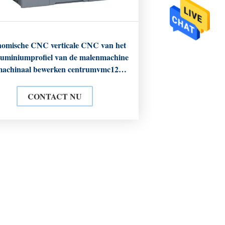
omische CNC verticale CNC van het
luminiumprofiel van de malenmachine
machinaal bewerken centrumvmc1270
4 as
CONTACT NU