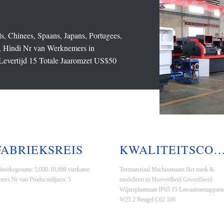
 Chinees, Spaans, Japans, Portugees,
s, Hindi Nr van Werknemers in
evertijd 15 Totale Jaaromzet US$50
FABRIEKSREIS
KWALITEITSCONTR
brieksgrootte: 5,000-10,000 vierkante
Testmateriaal Machinenaam Het merk &
ters Nr van Productielijnen: 5
modelleert nr Hoeveelheid Geverifieerd
Wijzerplaatmaat IP65 15 Lawaaimeetapparaa
W25 2 Beugel C62 100